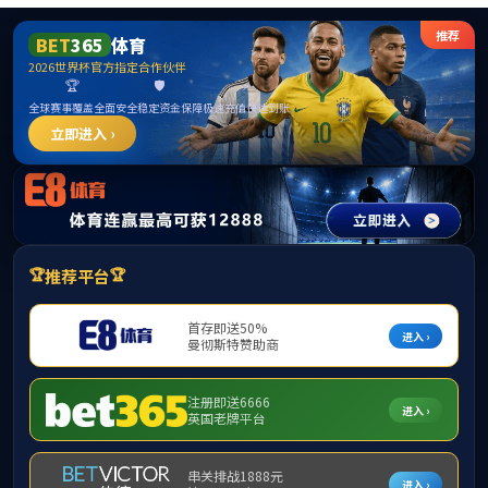
43
学院概况
党群工作
师资队伍
本科教育
本科教育
43
教学动态
审核评估
专业建设
本
培养特色
规划建