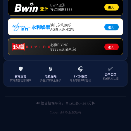
湖
智能网
才短缺
未来的
企业高
上一条：
喜
下一条：
访
总访问量：